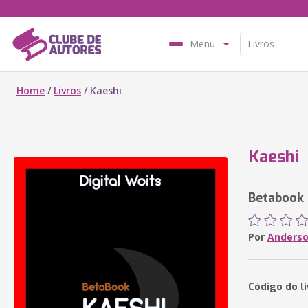
Menu
Home
/
Livros
/
Kaeshi
Kaeshi
Betabook
Por
Anderso
Código do l