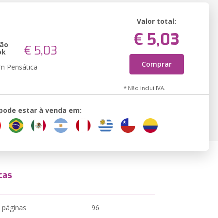
Valor total:
€ 5,03
são
€ 5,03
ok
Comprar
em Pensática
* Não inclui IVA.
 pode estar à venda em:
cas
 páginas
96