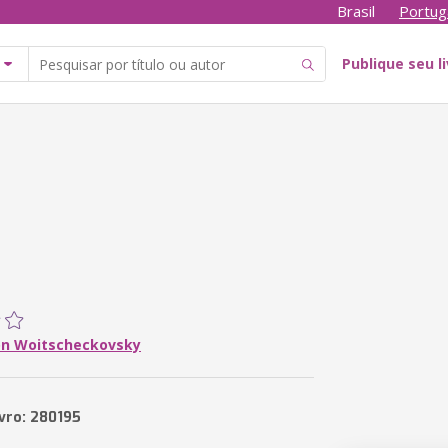
Brasil
Portug
Publique seu l
n Woitscheckovsky
ivro: 280195