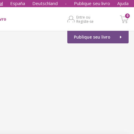
al
España
Deutschland
-
Publique seu livro
Ajuda
0
Entre ou
ivro
Registe-se
Publique seu livro