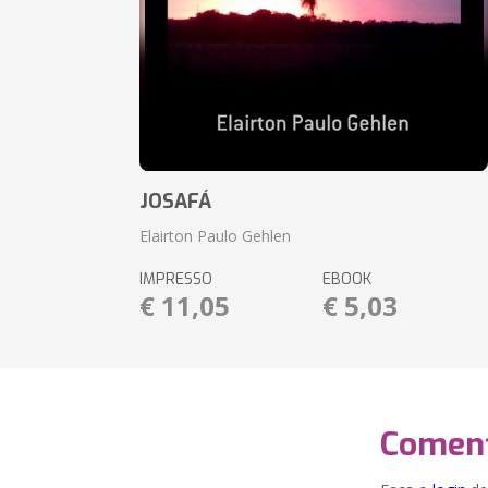
JOSAFÁ
Elairton Paulo Gehlen
IMPRESSO
EBOOK
€ 11,05
€ 5,03
Coment