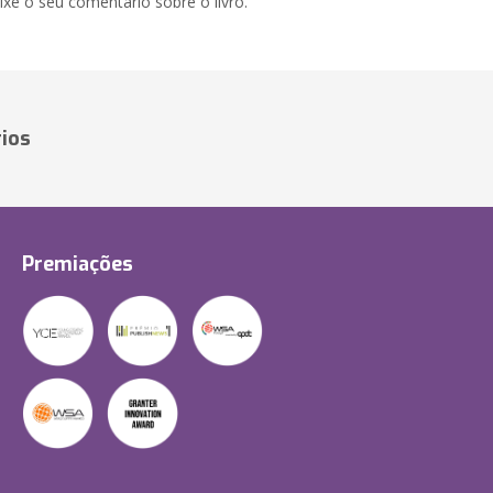
xe o seu comentário sobre o livro.
ios
Premiações