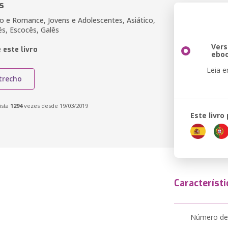
s
o e Romance, Jovens e Adolescentes, Asiático,
dês, Escocês, Galês
Ver
 este livro
ebo
Leia 
trecho
ista
1294
vezes desde 19/03/2019
Este livro
Característi
Número de