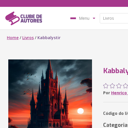
Menu
Home
/
Livros
/
Kabbalystir
Kabbaly
Por
Henrico
Código do l
Categoria