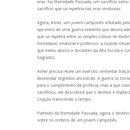
eras. Na Eternidade Passada, um sacrifício selo
sacrifício que se repetiria nas eras vindouras.
Agora, Asher, um jovem camponês enlutado pela
epicentro de uma guerra iminente que desencadea
que se repetirá entre as simples colinas de Kedo
formidável, imaterial e poderoso: a Grande De
que exilou alunos e docentes da Alta Escola e 
Sagrados.
Asher precisa reunir um exército, enfrentar trai
desvendar segredos ancestrais. A guerra se torna
para o cumprimento da profecia, mas a que custo
sacrifícios, ele descobrirá que o destino é impla
Criação transcende o tempo.
Partindo da Eternidade Passada, agora o destin
sobre os ombros de um jovem camponês.