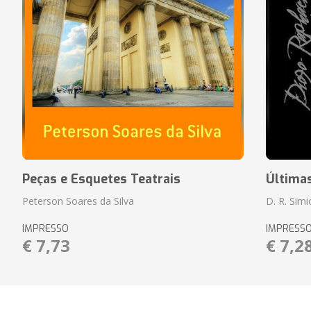
Peças e Esquetes Teatrais
Última
Peterson Soares da Silva
D. R. Sim
IMPRESSO
IMPRESS
€ 7,73
€ 7,2