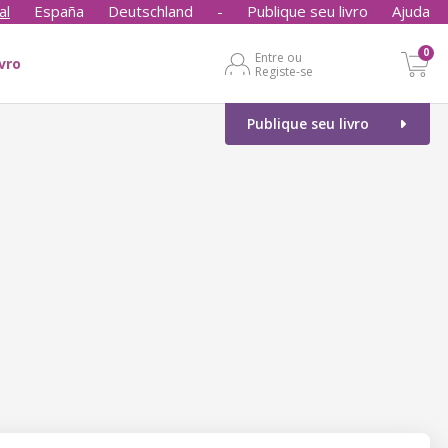
al
España
Deutschland
-
Publique seu livro
Ajuda
0
Entre ou
ivro
Registe-se
Publique seu livro