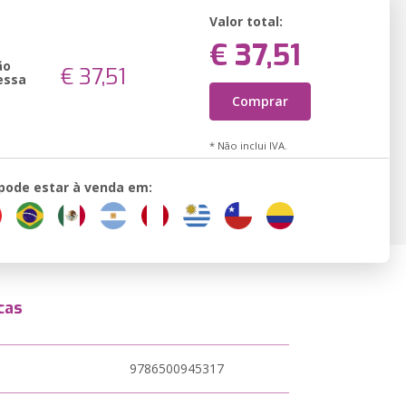
Valor total:
€ 37,51
ão
€ 37,51
essa
Comprar
* Não inclui IVA.
 pode estar à venda em:
cas
9786500945317