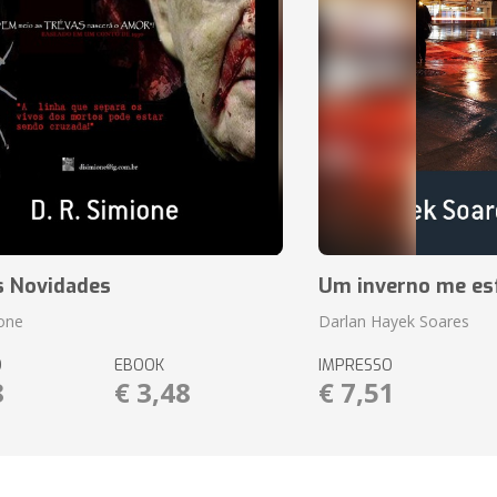
s Novidades
Um inverno me es
ione
Darlan Hayek Soares
O
EBOOK
IMPRESSO
8
€ 3,48
€ 7,51