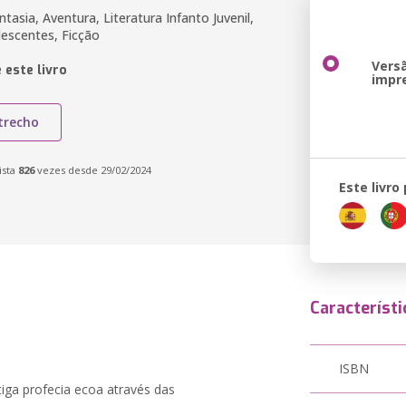
asia, Aventura, Literatura Infanto Juvenil,
lescentes, Ficção
Vers
 este livro
impr
trecho
ista
826
vezes desde 29/02/2024
Este livro
Característi
ISBN
ga profecia ecoa através das