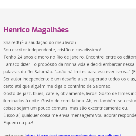
Henrico Magalhães
Shalred! (É a saudação do meu livro!)
Sou escritor independente, cristão e casadíssimo!
Tenho 24 anos e moro no Rio de Janeiro. Encontrei entre os editor
- arrisco dizer - o propósito da minha vida e decidi embarcar nessa
palavras do Rei Salomão: "...não há limites para escrever livros..." (E
Ser autor independente é um desafio a ser superado todos os dias
certo até que alguém me diga o contrário de Salomão.
Gosto de jazz, blues, café e, obviamente, livros! Gosto de filmes 
iluminadas à noite. Gosto de comida boa. Ah, eu também sou estud
coisas sejam um pouco comuns, mas são excentricamente eu.
É isso aí, qualquer coisa me envia mensagem! Vou adorar respond
Fiquem na paz!
Instagram:
https://www.instagram.com/henrico_magalhaes/