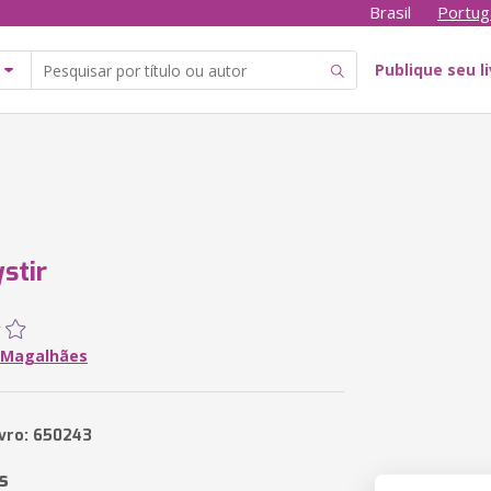
Brasil
Portug
Publique seu l
stir
 Magalhães
ivro: 650243
s