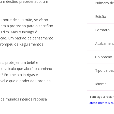
u um destino preordenado, um
Número de
Edição
 morte de sua mãe, se vê no
rá a procissão para o sacrifício
Formato
r Edim. Mas o inimigo é
serção, um padrão de pensamento
Acabamen
corrompeu os Regulamentos
Coloração
ções, proteger um bebê e
 o veículo que abrirá o caminho
Tipo de pa
? Em meio a intrigas e
cável e que o poder da Coroa da
Idioma
Tem algo a reclam
o de mundos inteiros repousa
atendimento@clu