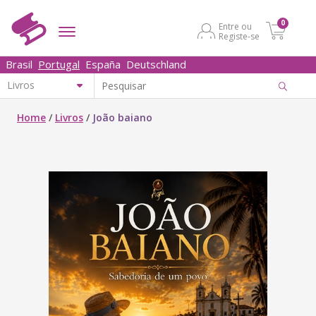
0
Entre ou
Registe-se
Brasil
Portugal
España
Deutschland
Home
/
Livros
/
João baiano