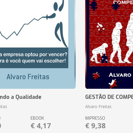
ando a Qualidade
GESTÃO DE COMP
itas
Alvaro Freitas
O
EBOOK
IMPRESSO
0
€ 4,17
€ 9,38