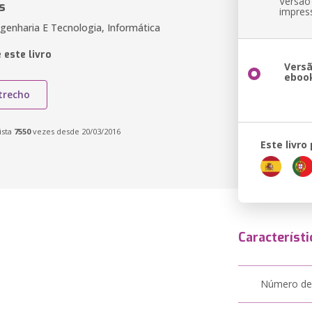
Versão
s
impres
genharia E Tecnologia, Informática
 este livro
Vers
eboo
trecho
ista
7550
vezes desde 20/03/2016
Este livro
Característi
Número de