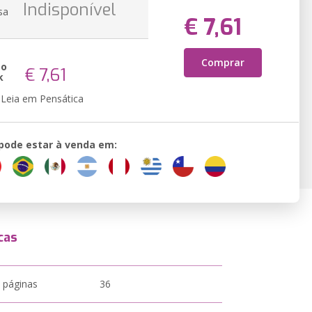
Indisponível
sa
€ 7,61
Comprar
ão
€ 7,61
k
Leia em Pensática
 pode estar à venda em:
cas
 páginas
36