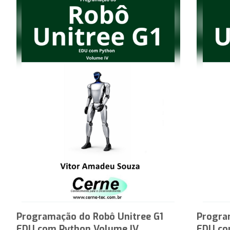
Programação do Robô Unitree G1
Progra
EDU com Python Volume IV
EDU co