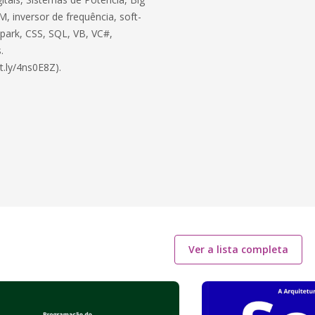
, inversor de frequência, soft-
 Spark, CSS, SQL, VB, VC#,
.
t.ly/4ns0E8Z).
Ver a lista completa