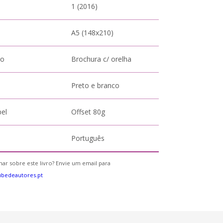
1 (2016)
A5 (148x210)
to
Brochura c/ orelha
Preto e branco
pel
Offset 80g
Português
ar sobre este livro? Envie um email para
bedeautores.pt