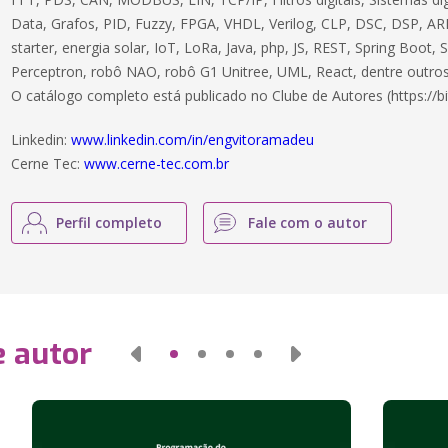
Data, Grafos, PID, Fuzzy, FPGA, VHDL, Verilog, CLP, DSC, DSP, ARM
starter, energia solar, IoT, LoRa, Java, php, JS, REST, Spring Boot,
Perceptron, robô NAO, robô G1 Unitree, UML, React, dentre outros
O catálogo completo está publicado no Clube de Autores (https://bi
Linkedin:
www.linkedin.com/in/engvitoramadeu
Cerne Tec:
www.cerne-tec.com.br
Perfil completo
Fale com o autor
e autor