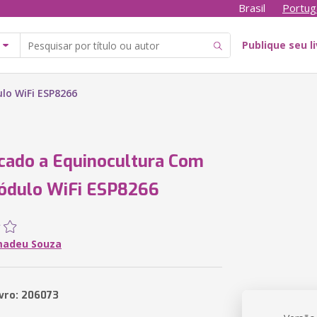
Brasil
Portug
Publique seu l
lo WiFi ESP8266
icado a Equinocultura Com
módulo WiFi ESP8266
madeu Souza
ivro: 206073