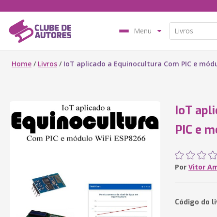
Menu
Home
/
Livros
/
IoT aplicado a Equinocultura Com PIC e módu
IoT apl
PIC e 
Por
Vitor A
Código do l