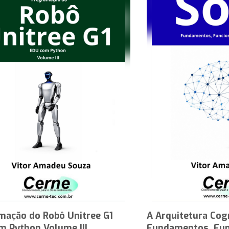
mação do Robô Unitree G1
A Arquitetura Cog
m Python Volume III
Fundamentos, Fun