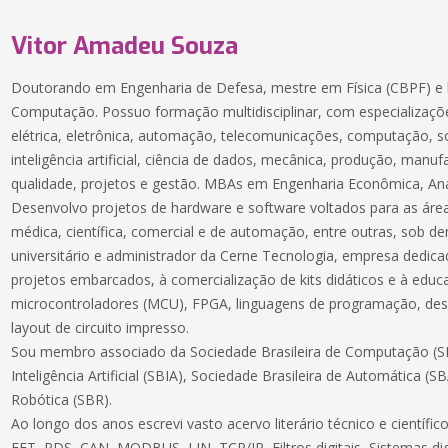
Vitor Amadeu Souza
Doutorando em Engenharia de Defesa, mestre em Física (CBPF) e 
Computação. Possuo formação multidisciplinar, com especializaçõe
elétrica, eletrônica, automação, telecomunicações, computação, 
inteligência artificial, ciência de dados, mecânica, produção, manuf
qualidade, projetos e gestão. MBAs em Engenharia Econômica, Aná
Desenvolvo projetos de hardware e software voltados para as áreas
médica, científica, comercial e de automação, entre outras, sob 
universitário e administrador da Cerne Tecnologia, empresa dedic
projetos embarcados, à comercialização de kits didáticos e à educ
microcontroladores (MCU), FPGA, linguagens de programação, des
layout de circuito impresso.
Sou membro associado da Sociedade Brasileira de Computação (SB
Inteligência Artificial (SBIA), Sociedade Brasileira de Automática (S
Robótica (SBR).
Ao longo dos anos escrevi vasto acervo literário técnico e científ
FFT, PDS, CAN, MODBUS, LIN, TCP/IP, Filtros digitais, Sistemas dig