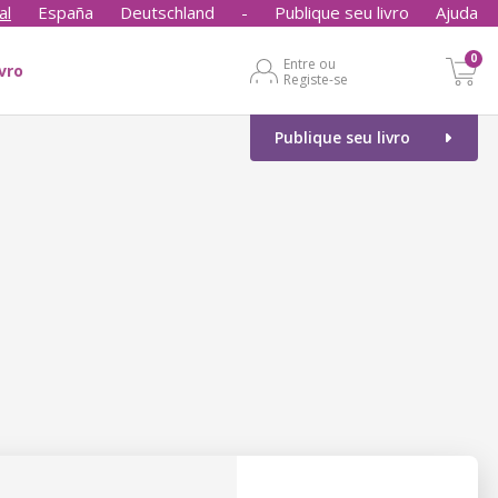
al
España
Deutschland
-
Publique seu livro
Ajuda
0
Entre ou
ivro
Registe-se
Publique seu livro