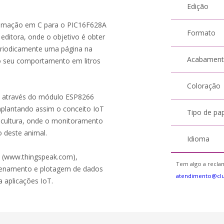
Edição
gramação em C para o PIC16F628A
Formato
ditora, onde o objetivo é obter
periodicamente uma página na
Acabamen
 o seu comportamento em litros
Coloração
de através do módulo ESP8266
plantando assim o conceito IoT
Tipo de pa
ocultura, onde o monitoramento
o deste animal.
Idioma
k (www.thingspeak.com),
Tem algo a reclam
azenamento e plotagem de dados
atendimento@clu
a aplicações IoT.