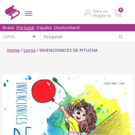
0
Entre ou
Registe-se
Brasil
Portugal
España
Deutschland
Home
/
Livros
/
INVENCIONICES DE PITUCHA