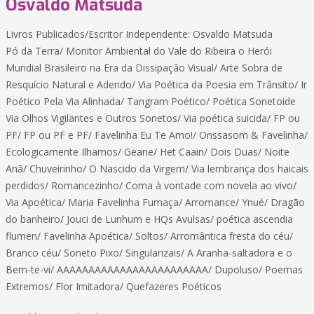
Osvaldo Matsuda
Livros Publicados/Escritor Independente: Osvaldo Matsuda
Pó da Terra/ Monitor Ambiental do Vale do Ribeira o Herói
Mundial Brasileiro na Era da Dissipação Visual/ Arte Sobra de
Resquício Natural e Adendo/ Via Poética da Poesia em Trânsito/ Ir
Poético Pela Via Alinhada/ Tangram Poético/ Poética Sonetoide
Via Olhos Vigilantes e Outros Sonetos/ Via poética suicida/ FP ou
PF/ FP ou PF e PF/ Favelinha Eu Te Amo!/ Onssasom & Favelinha/
Ecologicamente Ilhamos/ Geane/ Het Caain/ Dois Duas/ Noite
Anã/ Chuveirinho/ O Nascido da Virgem/ Via lembrança dos haicais
perdidos/ Romancezinho/ Coma à vontade com novela ao vivo/
Via Apoética/ Maria Favelinha Fumaça/ Arromance/ Ynué/ Dragão
do banheiro/ Jouci de Lunhum e HQs Avulsas/ poética ascendia
flumen/ Favelinha Apoética/ Soltos/ Arromântica fresta do céu/
Branco céu/ Soneto Pixo/ Singularizais/ A Aranha-saltadora e o
Bem-te-vi/ AAAAAAAAAAAAAAAAAAAAAAAA/ Dupoluso/ Poemas
Extremos/ Flor Imitadora/ Quefazeres Poéticos