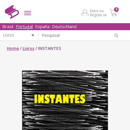
0
Entre ou
Registe-se
Brasil
Portugal
España
Deutschland
Home
/
Livros
/
INSTANTES