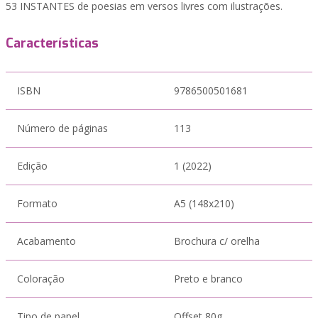
53 INSTANTES de poesias em versos livres com ilustrações.
Características
ISBN
9786500501681
Número de páginas
113
Edição
1 (2022)
Formato
A5 (148x210)
Acabamento
Brochura c/ orelha
Coloração
Preto e branco
Tipo de papel
Offset 80g