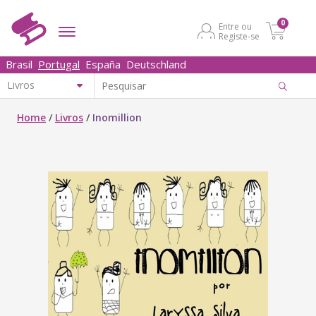
0
Entre ou
Registe-se
Brasil
Portugal
España
Deutschland
Home
/
Livros
/
Inomillion