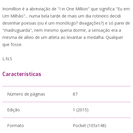
Inomillion é a abreviação de "I in One Million" que significa "Eu em
Um Milhão"... numa bela tarde de mais um dia rotineiro decidi
desenhar poesias (ou é um monólogo? divagações?) e só parei de
"madruguarda", nem mesmo queria dormir, a sensação era a
mesma de alívio de um atleta ao levantar a medalha. Qualquer
que fosse.
L.N.S
Características
Número de páginas
87
Edição
1 (2015)
Formato
Pocket (105x148)