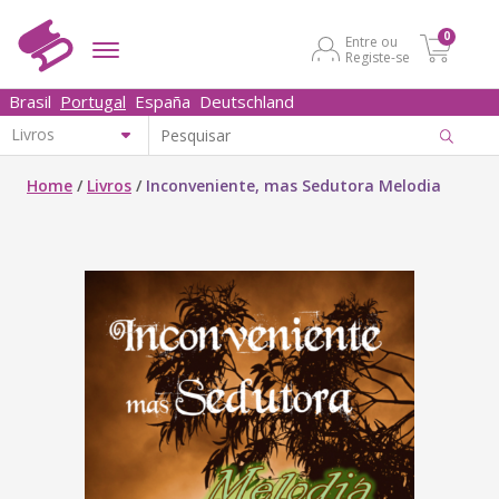
0
Entre ou
Registe-se
Brasil
Portugal
España
Deutschland
Home
/
Livros
/
Inconveniente, mas Sedutora Melodia