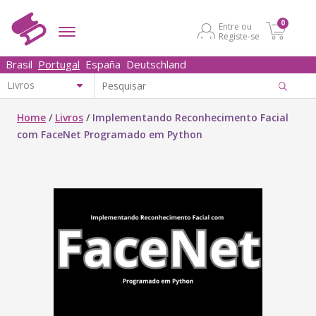
0
Entre ou
Registe-se
Brasil
Portugal
España
Deutschland
Home
/
Livros
/
Implementando Reconhecimento Facial
com FaceNet Programado em Python