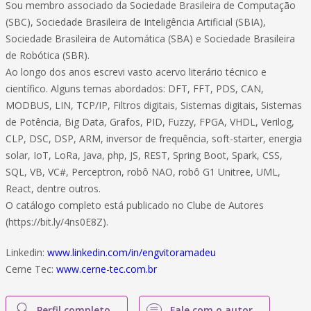
Sou membro associado da Sociedade Brasileira de Computação
(SBC), Sociedade Brasileira de Inteligência Artificial (SBIA),
Sociedade Brasileira de Automática (SBA) e Sociedade Brasileira
de Robótica (SBR).
Ao longo dos anos escrevi vasto acervo literário técnico e
científico. Alguns temas abordados: DFT, FFT, PDS, CAN,
MODBUS, LIN, TCP/IP, Filtros digitais, Sistemas digitais, Sistemas
de Potência, Big Data, Grafos, PID, Fuzzy, FPGA, VHDL, Verilog,
CLP, DSC, DSP, ARM, inversor de frequência, soft-starter, energia
solar, IoT, LoRa, Java, php, JS, REST, Spring Boot, Spark, CSS,
SQL, VB, VC#, Perceptron, robô NAO, robô G1 Unitree, UML,
React, dentre outros.
O catálogo completo está publicado no Clube de Autores
(https://bit.ly/4ns0E8Z).
Linkedin:
www.linkedin.com/in/engvitoramadeu
Cerne Tec:
www.cerne-tec.com.br
Perfil completo
Fale com o autor