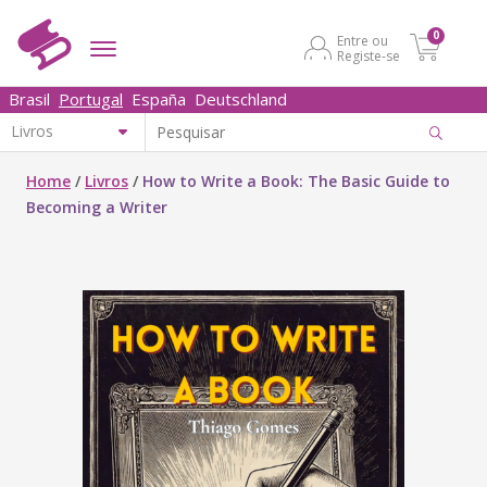
0
Entre ou
Registe-se
Brasil
Portugal
España
Deutschland
Home
/
Livros
/
How to Write a Book: The Basic Guide to
Becoming a Writer