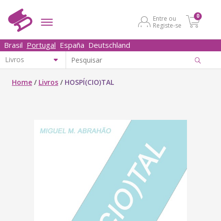
0
Entre ou
Registe-se
Brasil
Portugal
España
Deutschland
Home
/
Livros
/
HOSPÍ(CIO)TAL