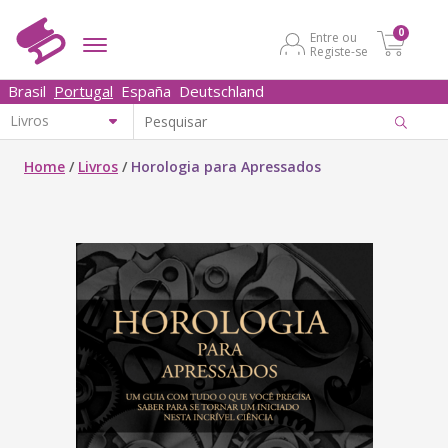
0
Entre ou
Registe-se
Brasil
Portugal
España
Deutschland
Home
/
Livros
/
Horologia para Apressados