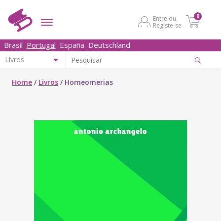
0
Entre ou
Registe-se
Brasil
Portugal
España
Deutschland
Home
/
Livros
/
Homeomerias