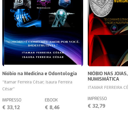
Nióbio na Medicina e Odontologia
NIÓBIO NAS JOIAS,
NUMISMÁTICA
"Itamar Ferreira César; Isaura Ferreira
ITAMAR FERREIRA C
César"
IMPRESSO
IMPRESSO
EBOOK
€ 32,79
€ 33,12
€ 8,46