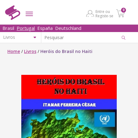
0
Entre ou
Registe-se
Brasil
Portugal
España
Deutschland
Home
/
Livros
/
Heróis do Brasil no Haiti