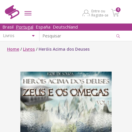
0
Entre ou
Registe-se
Brasil
Portugal
España
Deutschland
Home
/
Livros
/
Heróis Acima dos Deuses