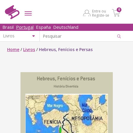
0
Entre ou
Registe-se
Brasil
Portugal
España
Deutschland
Home
/
Livros
/
Hebreus, Fenícios e Persas