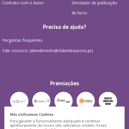
Contrato com o Autor
Simulador de publicação
de livros
Precisa de ajuda?
Perguntas frequentes
Fale conosco: (
atendimento@clubedeautores.pt
)
Premiações
Nós utilizamos Cookies.
Para garantir o funcionamento adequado e contínuo
Segurança
aprimoramento do nosso site, utilizamos cookies. Esses