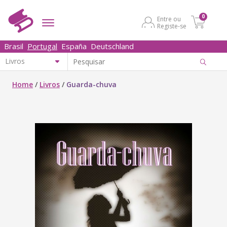
0
Entre ou
Registe-se
Brasil
Portugal
España
Deutschland
Home
/
Livros
/
Guarda-chuva