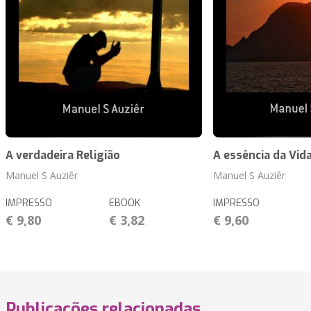
A verdadeira Religião
A essência da Vid
Manuel S Auziêr
Manuel S Auziêr
IMPRESSO
EBOOK
IMPRESSO
€ 9,80
€ 3,82
€ 9,60
Publicações relacionadas