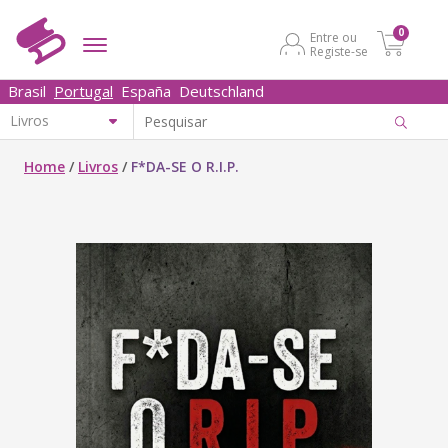
0
Entre ou
Registe-se
Brasil
Portugal
España
Deutschland
Home
/
Livros
/
F*DA-SE O R.I.P.