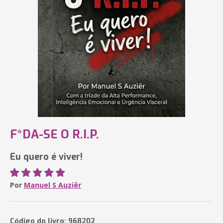
F*DA-SE O R.I.P.
Eu quero é viver!
Por
Manuel S Auziêr
Código do livro: 968202