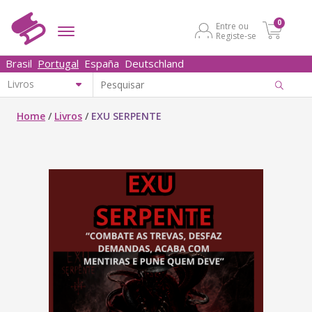
0
Entre ou
Registe-se
Brasil
Portugal
España
Deutschland
Home
/
Livros
/
EXU SERPENTE