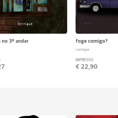
a no 3º andar
foge comigo?
Lerrique
O
IMPRESSO
27
€ 22,90