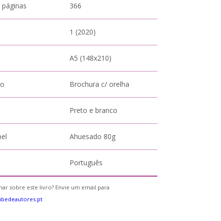
 páginas
366
1 (2020)
A5 (148x210)
to
Brochura c/ orelha
Preto e branco
pel
Ahuesado 80g
Português
ar sobre este livro? Envie um email para
bedeautores.pt