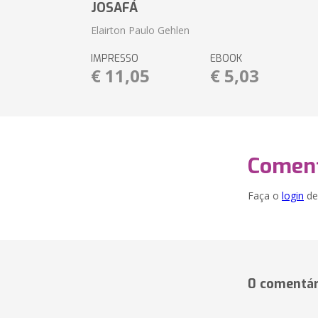
JOSAFÁ
Elairton Paulo Gehlen
IMPRESSO
EBOOK
€ 11,05
€ 5,03
Coment
Faça o
login
dei
0 comentár