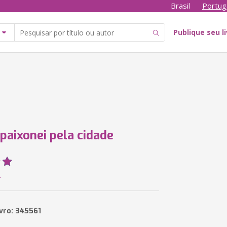
Brasil
Portug
Publique seu l
paixonei pela cidade
e
ivro: 345561