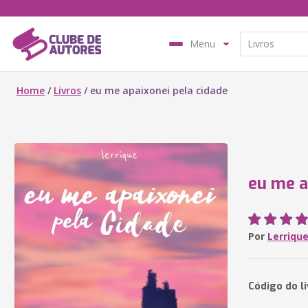
Menu
Home
/
Livros
/
eu me apaixonei pela cidade
eu me a
Por
Lerriqu
Código do l