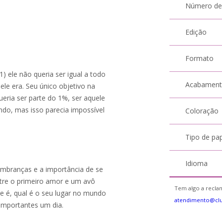
Número de
Edição
Formato
) ele não queria ser igual a todo
Acabamen
le era. Seu único objetivo na
queria ser parte do 1%, ser aquele
ndo, mas isso parecia impossível
Coloração
Tipo de pa
Idioma
lembranças e a importância de se
ntre o primeiro amor e um avô
Tem algo a reclam
e é, qual é o seu lugar no mundo
atendimento@clu
importantes um dia.