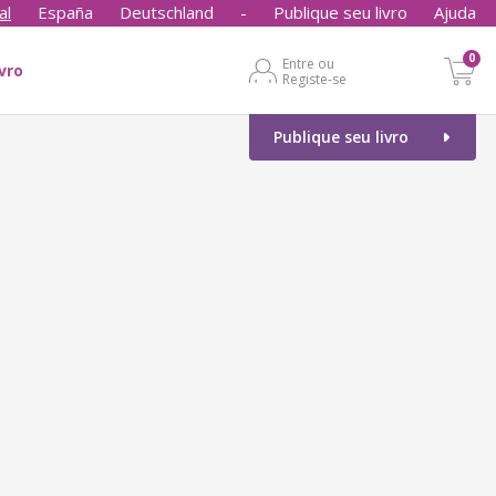
al
España
Deutschland
-
Publique seu livro
Ajuda
0
Entre ou
ivro
Registe-se
Publique seu livro