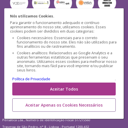
Nós utilizamos Cookies.
Para garantir o funcionamento adequado e contínuo
Segurança
aprimoramento do nosso site, utilizamos cookies. Esses
cookies podem ser divididos em duas categorias:
Cookies necessários: Essenciais para o correto
funcionamento do nosso site. Eles não são utilizados para
fins analíticos ou de rastreamento.
Cookies analíticos: Relacionados ao Google Analytics e a
outras ferramentas estatísticas que preservam o seu
Mídias Sociais
anonimato. Utilizamos esses cookies para melhorar nosso
site, tornando mais fácil para você imprimir e/ou publicar
seus livros.
Política de Privacidade
.
Aceitar Todos
Aceitar Apenas os Cookies Necessários
Pensática Lda., Número de Identificação Fiscal 517215560
Travessa de São Pedro, n° 8 - Lisboa - Portugal 1200-432