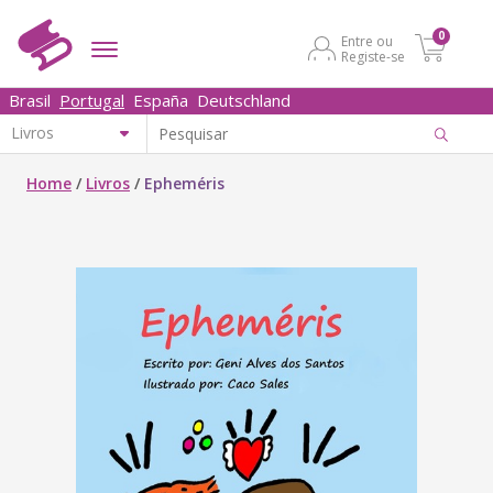
0
Entre ou
Registe-se
Brasil
Portugal
España
Deutschland
Home
/
Livros
/
Epheméris