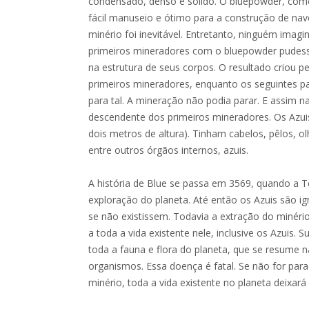
condensado, denso e sólido. O bluepowder, com
fácil manuseio e ótimo para a construção de nav
minério foi inevitável. Entretanto, ninguém imagi
primeiros mineradores com o bluepowder pudess
na estrutura de seus corpos. O resultado criou 
primeiros mineradores, enquanto os seguintes pa
para tal. A mineração não podia parar. E assim n
descendente dos primeiros mineradores. Os Azuis
dois metros de altura). Tinham cabelos, pêlos, ol
entre outros órgãos internos, azuis.
A história de Blue se passa em 3569, quando a
exploração do planeta. Até então os Azuis são 
se não existissem. Todavia a extração do minério
a toda a vida existente nele, inclusive os Azuis
toda a fauna e flora do planeta, que se resume 
organismos. Essa doença é fatal. Se não for pa
minério, toda a vida existente no planeta deixará d