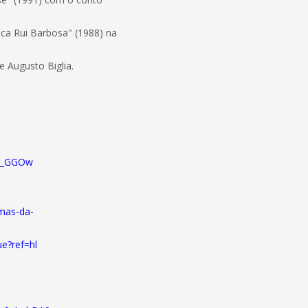
ca Rui Barbosa" (1988) na
e Augusto Biglia.
fA_GGOw
mas-da-
e?ref=hl