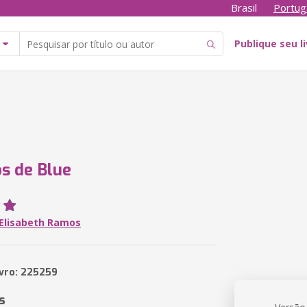
Brasil
Portug
Publique seu l
s de Blue
 Elisabeth Ramos
ivro: 225259
s