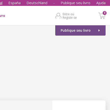
al
España
Deutschland
-
Publique seu livro
Ajuda
0
Entre ou
ivro
Registe-se
Publique seu livro