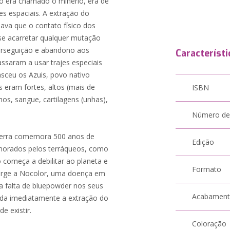
o era chamado o minério, era de
es espaciais. A extração do
nava que o contato físico dos
e acarretar qualquer mutação
perseguição e abandono aos
Característi
ssaram a usar trajes especiais
asceu os Azuis, povo nativo
 eram fortes, altos (mais de
ISBN
hos, sangue, cartilagens (unhas),
Número de
 Terra comemora 500 anos de
Edição
ignorados pelos terráqueos, como
 começa a debilitar ao planeta e
Formato
. Surge a Nocolor, uma doença em
na falta de bluepowder nos seus
Acabamen
rada imediatamente a extração do
e existir.
Coloração