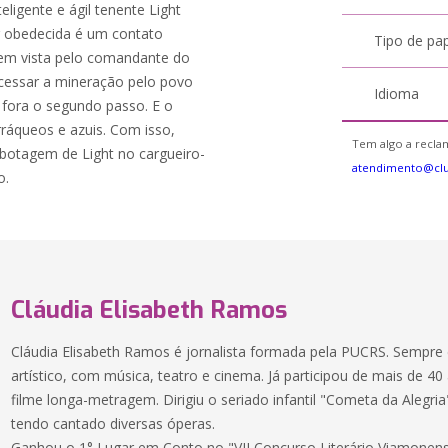
ligente e ágil tenente Light
r obedecida é um contato
Tipo de pa
bem vista pelo comandante do
e cessar a mineração pelo povo
Idioma
o fora o segundo passo. E o
erráqueos e azuis. Com isso,
Tem algo a reclam
abotagem de Light no cargueiro-
atendimento@clu
o.
Cláudia Elisabeth Ramos
Cláudia Elisabeth Ramos é jornalista formada pela PUCRS. Sempre
artístico, com música, teatro e cinema. Já participou de mais de 40 
filme longa-metragem. Dirigiu o seriado infantil "Cometa da Alegria
tendo cantado diversas óperas.
Ganhou o 1° Lugar em Conto no "VII Concurso Literário Viamonen