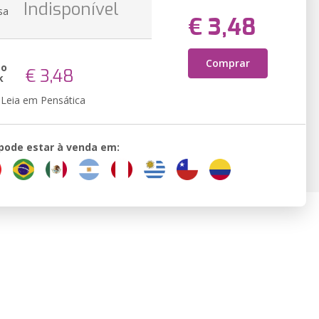
Indisponível
sa
€ 3,48
Comprar
ão
€ 3,48
k
Leia em Pensática
 pode estar à venda em: