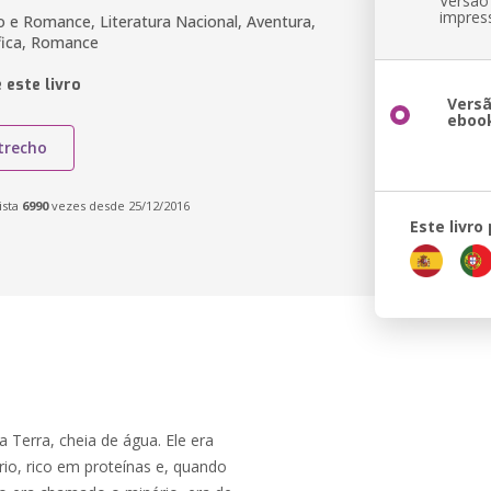
Versão
impres
ão e Romance, Literatura Nacional, Aventura,
ífica, Romance
 este livro
Vers
eboo
trecho
ista
6990
vezes desde 25/12/2016
Este livro
 Terra, cheia de água. Ele era
rio, rico em proteínas e, quando