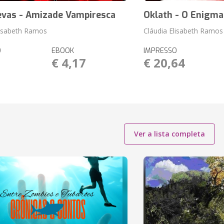
evas - Amizade Vampiresca
Oklath - O Enigma
lisabeth Ramos
Cláudia Elisabeth Ramos
O
EBOOK
IMPRESSO
1
€ 4,17
€ 20,64
Ver a lista completa