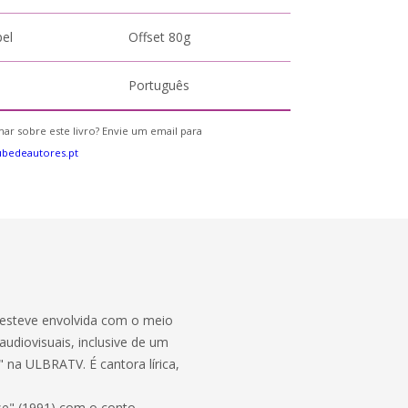
pel
Offset 80g
Português
ar sobre este livro? Envie um email para
bedeautores.pt
 esteve envolvida com o meio
audiovisuais, inclusive de um
" na ULBRATV. É cantora lírica,
se" (1991) com o conto