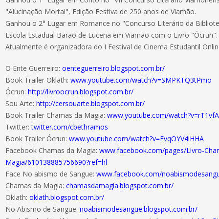
"Alucinação Mortal", Edição Festiva de 250 anos de Viamão.
Ganhou o 2° Lugar em Romance no "Concurso Literário da Bibliote
Escola Estadual Barão de Lucena em Viamão com o Livro "Ócrun".
Atualmente é organizadora do I Festival de Cinema Estudantil Onlin
O Ente Guerreiro:
oenteguerreiro.blogspot.com.br/
Book Trailer Oklath:
www.youtube.com/watch?v=SMPKTQ3tPmo
Ócrun:
http://livroocrun.blogspot.com.br/
Sou Arte:
http://cersouarte.blogspot.com.br/
Book Trailer Chamas da Magia:
www.youtube.com/watch?v=rT1v
Twitter:
twitter.com/cbethramos
Book Trailer Ócrun:
www.youtube.com/watch?v=EvqOYV4iHHA
Facebook Chamas da Magia:
www.facebook.com/pages/Livro-Cha
Magia/610138885756690?ref=hl
Face No abismo de Sangue:
www.facebook.com/noabismodesangu
Chamas da Magia:
chamasdamagia.blogspot.com.br/
Oklath:
oklath.blogspot.com.br/
No Abismo de Sangue:
noabismodesangue.blogspot.com.br/