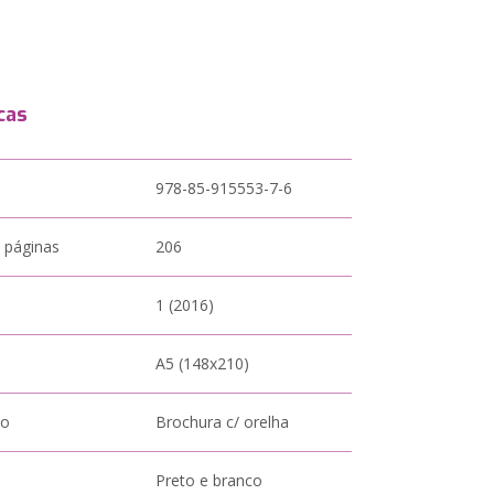
cas
978-85-915553-7-6
 páginas
206
1 (2016)
A5 (148x210)
to
Brochura c/ orelha
Preto e branco