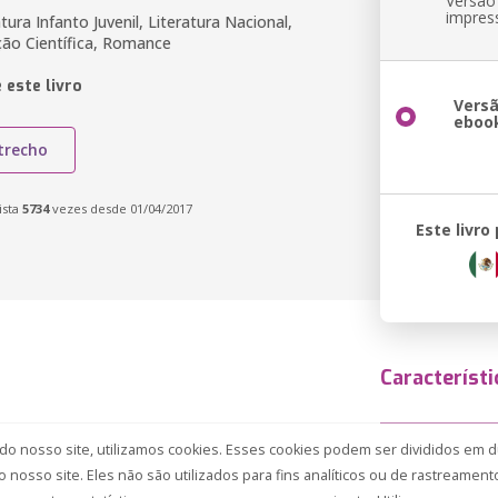
Versão
impres
atura Infanto Juvenil, Literatura Nacional,
cção Científica, Romance
 este livro
Vers
eboo
trecho
ista
5734
vezes desde 01/04/2017
Este livro
Característi
 nosso site, utilizamos cookies. Esses cookies podem ser divididos em d
nosso site. Eles não são utilizados para fins analíticos ou de rastreament
ISBN
ferramentas estatísticas que preservam o seu anonimato. Utilizamos esses c