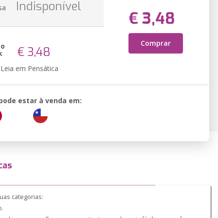
Indisponível
sa
€ 3,48
Comprar
ão
€ 3,48
k
Leia em Pensática
 pode estar à venda em:
cas
uas categorias:
o.
9781520978697
ookies para melhorar nosso site, tornando mais fácil para você