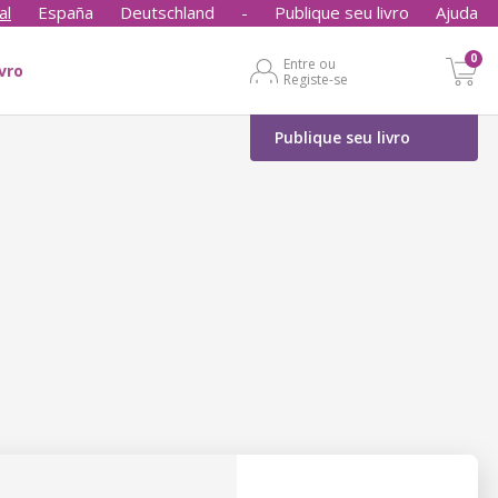
al
España
Deutschland
-
Publique seu livro
Ajuda
0
Entre ou
ivro
Registe-se
Publique seu livro