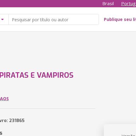
Brasil
Portug
Publique seu l
PIRATAS E VAMPIROS
HAOS
ivro: 231865
s