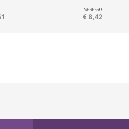
O
IMPRESSO
61
€ 8,42