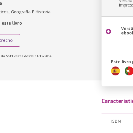
Versão
s
impres
ticos, Geografia E Historia
 este livro
Vers
eboo
trecho
ista
5511
vezes desde 11/12/2014
Este livro
Característi
ISBN