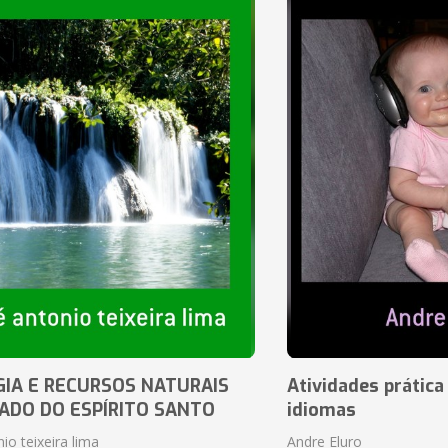
IA E RECURSOS NATURAIS
Atividades prática
ADO DO ESPÍRITO SANTO
idiomas
io teixeira lima
Andre Eluro