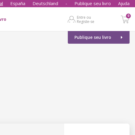
al
España
Deutschland
-
Publique seu livro
Ajuda
0
Entre ou
ivro
Registe-se
Publique seu livro