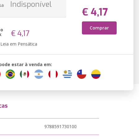
Indisponível
sa
€ 4,17
Comprar
ão
€ 4,17
k
Leia em Pensática
 pode estar à venda em:
cas
9788591730100