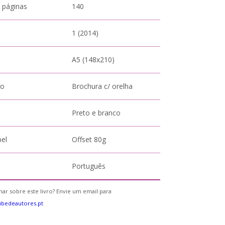
 páginas
140
1 (2014)
A5 (148x210)
to
Brochura c/ orelha
Preto e branco
pel
Offset 80g
Português
ar sobre este livro? Envie um email para
bedeautores.pt