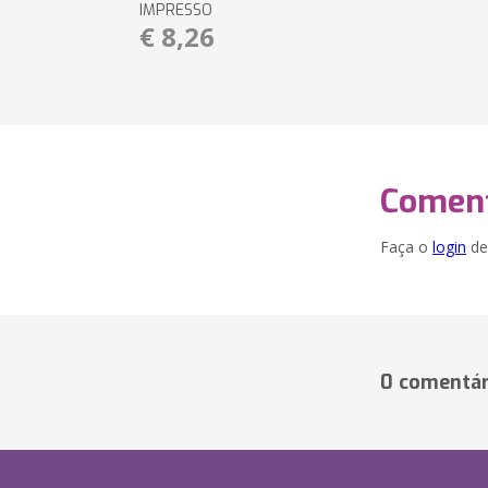
IMPRESSO
€ 8,26
Coment
Faça o
login
dei
0 comentár