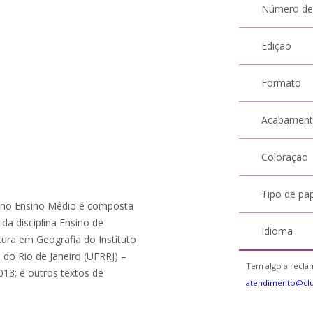
Número de
Edição
Formato
Acabamen
Coloração
Tipo de pa
r no Ensino Médio é composta
da disciplina Ensino de
Idioma
tura em Geografia do Instituto
l do Rio de Janeiro (UFRRJ) –
Tem algo a reclam
3; e outros textos de
atendimento@clu