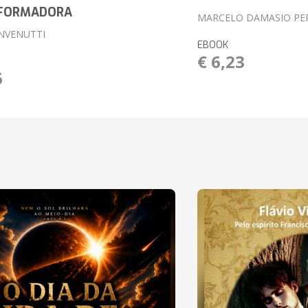
FORMADORA
MARCELO DAMASIO PE
NVENUTTI
EBOOK
€ 6,23
6