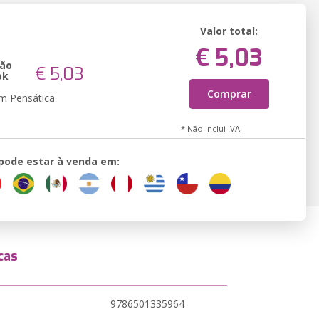
Valor total:
€ 5,03
são
€ 5,03
ok
Comprar
em Pensática
* Não inclui IVA.
 pode estar à venda em:
cas
9786501335964