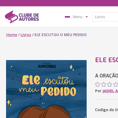
Menu
Home
/
Livros
/
ELE ESCUTOU O MEU PEDIDO
ELE ES
A ORAÇÃO
Por
JADIEL 
Código do l