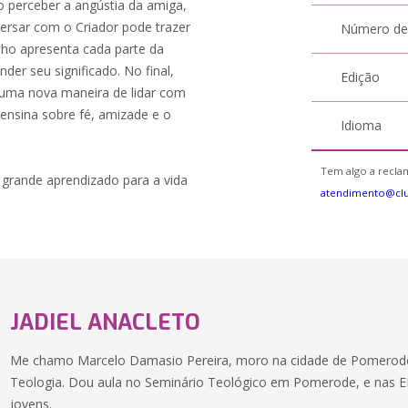
o perceber a angústia da amiga,
versar com o Criador pode trazer
Número de
inho apresenta cada parte da
er seu significado. No final,
Edição
o uma nova maneira de lidar com
 ensina sobre fé, amizade e o
Idioma
Tem algo a reclam
m grande aprendizado para a vida
atendimento@clu
JADIEL ANACLETO
Me chamo Marcelo Damasio Pereira, moro na cidade de Pomerode
Teologia. Dou aula no Seminário Teológico em Pomerode, e nas EB
jovens.