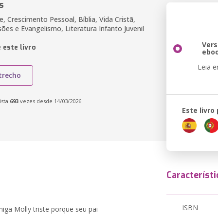
s
de, Crescimento Pessoal, Bíblia, Vida Cristã,
sões e Evangelismo, Literatura Infanto Juvenil
Ver
 este livro
ebo
Leia 
trecho
ista
693
vezes desde 14/03/2026
Este livro
Característi
ISBN
iga Molly triste porque seu pai