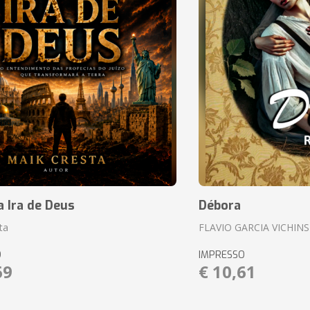
a Ira de Deus
Débora
ta
FLAVIO GARCIA VICHIN
O
IMPRESSO
69
€ 10,61