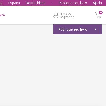
al
España
Deutschland
-
Publique seu livro
Ajuda
0
Entre ou
ivro
Registe-se
Publique seu livro