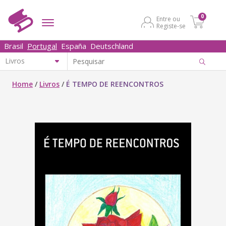
0
Entre ou
Registe-se
Brasil
Portugal
España
Deutschland
Home
/
Livros
/
É TEMPO DE REENCONTROS