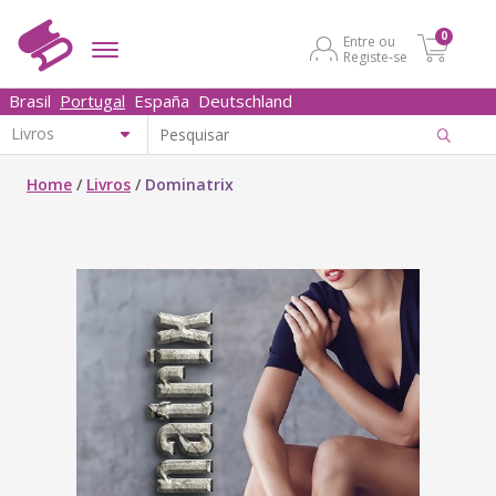
0
Entre ou
Registe-se
Brasil
Portugal
España
Deutschland
Home
/
Livros
/
Dominatrix