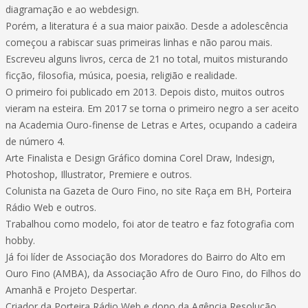
diagramação e ao webdesign.
Porém, a literatura é a sua maior paixão. Desde a adolescência
começou a rabiscar suas primeiras linhas e não parou mais.
Escreveu alguns livros, cerca de 21 no total, muitos misturando
ficção, filosofia, música, poesia, religião e realidade.
O primeiro foi publicado em 2013. Depois disto, muitos outros
vieram na esteira. Em 2017 se torna o primeiro negro a ser aceito
na Academia Ouro-finense de Letras e Artes, ocupando a cadeira
de número 4.
Arte Finalista e Design Gráfico domina Corel Draw, Indesign,
Photoshop, Illustrator, Premiere e outros.
Colunista na Gazeta de Ouro Fino, no site Raça em BH, Porteira
Rádio Web e outros.
Trabalhou como modelo, foi ator de teatro e faz fotografia com
hobby.
Já foi líder de Associação dos Moradores do Bairro do Alto em
Ouro Fino (AMBA), da Associação Afro de Ouro Fino, do Filhos do
Amanhã e Projeto Despertar.
Criador da Porteira Rádio Web e dono da Agência Resolução