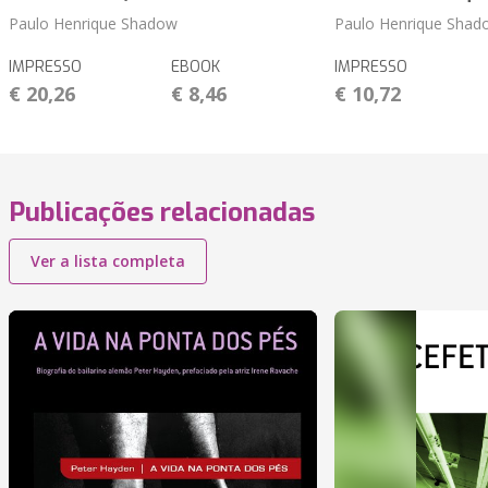
Paulo Henrique Shadow
Paulo Henrique Shad
IMPRESSO
EBOOK
IMPRESSO
€ 20,26
€ 8,46
€ 10,72
Publicações relacionadas
Ver a lista completa