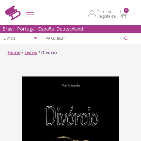
0
Entre ou
Registe-se
Brasil
Portugal
España
Deutschland
Home
/
Livros
/
Divócio