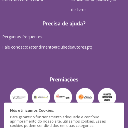
de livros
Precisa de ajuda?
Perguntas frequentes
Fale conosco: (
atendimento@clubedeautores.pt
)
Premiações
Nós utilizamos Cookies.
Para garantir o funcionamento adequado e contínuo
Segurança
aprimoramento do nosso site, utilizamos cookies. Esses
cookies podem ser divididos em duas categorias: