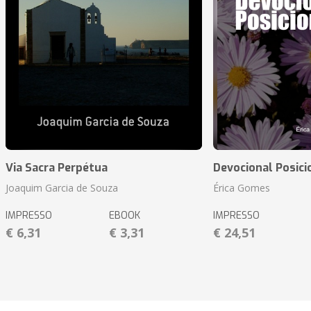
Via Sacra Perpétua
Devocional Posic
Joaquim Garcia de Souza
Érica Gomes
IMPRESSO
EBOOK
IMPRESSO
€ 6,31
€ 3,31
€ 24,51