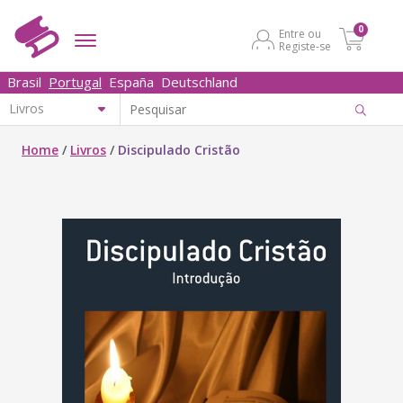
0
Entre ou
Registe-se
Brasil
Portugal
España
Deutschland
Home
/
Livros
/
Discipulado Cristão