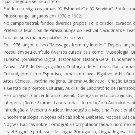
qual chegou a ser seu diretor.
Fundou e redigiu os jornais “O Estudante” e “O Servidor”. Foi ilustr
Pirassununga lançados em 1978 e 1982.
No campo teatral, fundou diversos grupos. Foi o criador, curador, o
Prefeitura Municipal de Pirassununga do Festival Nacio0nal de Teat
Uma de suas maiores paixões é escrever.
Em 1976 lançou o livro “Messages from my Interior”. Depois lançou
Possui em seu currículo diversos cursos, tais como: Museologia, O
Turismo, Jornalismo Digital, Historiador, História Geral, Fundamen
Canva – APP de Design gráfico, Contação de Histórias, Radiojornal
Cultural, Jornalismo Esportivo, Jornalismo Investi9gativo, A Histór
Artes Cênicas, História Indígena, Cinema Audiovisual, Criação Lite
e Gestão de projetos Culturais, Auxiliar de Laboratório de Hematolo
Hemorragias, Câncer Infanto-juvenil, Doenças infectocontagiosas, E
Interpretação de Exames Laboratoriais, Introdução à Auriculoterap
Introdução à Medicina Nuclear, Introdução a Medicina Tradicional 
Oncohematologia, Noções básicas sobre Diabetes, Noções Básica
Noções Básicas sobre Tomografia Computadorizada, Síndrome de 
Israel Foguel é professor de Língua Portuguesa, Língua Inglesa, Lite