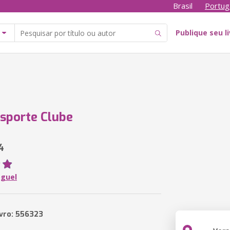
Brasil
Portug
Publique seu l
Esporte Clube
4
oguel
ivro: 556323