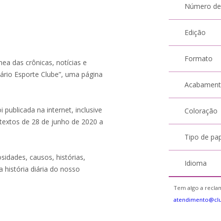
Número de
Edição
Formato
ea das crônicas, notícias e
iário Esporte Clube”, uma página
Acabamen
ublicada na internet, inclusive
Coloração
textos de 28 de junho de 2020 a
Tipo de pa
sidades, causos, histórias,
Idioma
 história diária do nosso
Tem algo a reclam
atendimento@clu