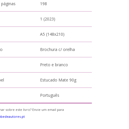
 páginas
198
1 (2023)
A5 (148x210)
to
Brochura c/ orelha
Preto e branco
pel
Estucado Mate 90g
Português
ar sobre este livro? Envie um email para
bedeautores.pt