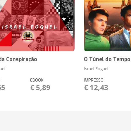
da Conspiração
O Túnel do Tempo
uel
Israel Foguel
O
EBOOK
IMPRESSO
65
€ 5,89
€ 12,43