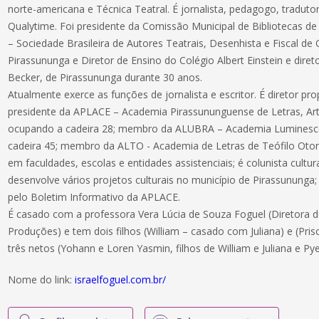
norte-americana e Técnica Teatral. É jornalista, pedagogo, tradutor
Qualytime. Foi presidente da Comissão Municipal de Bibliotecas d
– Sociedade Brasileira de Autores Teatrais, Desenhista e Fiscal de 
Pirassununga e Diretor de Ensino do Colégio Albert Einstein e diret
Becker, de Pirassununga durante 30 anos.
Atualmente exerce as funções de jornalista e escritor. É diretor pro
presidente da APLACE – Academia Pirassununguense de Letras, Art
ocupando a cadeira 28; membro da ALUBRA – Academia Luminescên
cadeira 45; membro da ALTO - Academia de Letras de Teófilo Otoni
em faculdades, escolas e entidades assistenciais; é colunista cultur
desenvolve vários projetos culturais no município de Pirassununga; 
pelo Boletim Informativo da APLACE.
É casado com a professora Vera Lúcia de Souza Foguel (Diretora 
Produções) e tem dois filhos (William – casado com Juliana) e (Pris
três netos (Yohann e Loren Yasmin, filhos de William e Juliana e Pyetr
Nome do link:
israelfoguel.com.br/