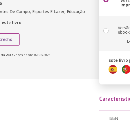
Ver
s
imp
ortes De Campo, Esportes E Lazer, Educação
 este livro
Versã
ebook
trecho
L
ista
2617
vezes desde 02/06/2023
Este livro
Característi
ISBN