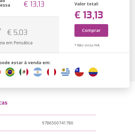
são
€ 13,13
Valor total:
ressa
€ 13,13
o
Comprar
€ 5,03
eia em Pensática
* Não inclui IVA.
 pode estar à venda em:
cas
9786500741780