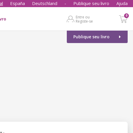
al
España
Deutschland
-
Publique seu livro
Ajuda
0
Entre ou
ivro
Registe-se
Publique seu livro