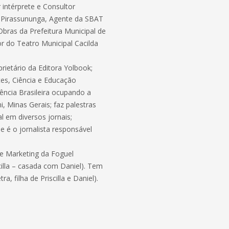
 intérprete e Consultor
e Pirassununga, Agente da SBAT
Obras da Prefeitura Municipal de
or do Teatro Municipal Cacilda
prietário da Editora Yolbook;
es, Ciência e Educação
cia Brasileira ocupando a
, Minas Gerais; faz palestras
al em diversos jornais;
e é o jornalista responsável
de Marketing da Foguel
cilla – casada com Daniel). Tem
a, filha de Priscilla e Daniel).