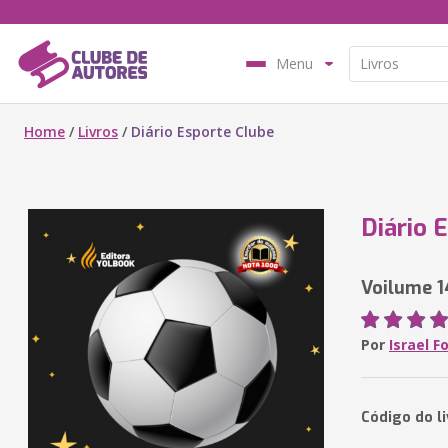
Menu
Home
/
Livros
/
Diário Esporte Clube
Diário 
Voilume 1
Por
Israel F
Código do l