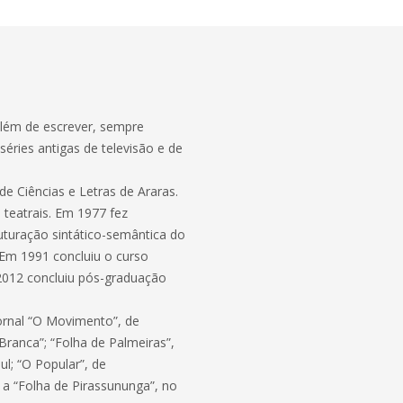
Além de escrever, sempre
séries antigas de televisão e de
 Ciências e Letras de Araras.
 teatrais. Em 1977 fez
turação sintático-semântica do
o. Em 1991 concluiu o curso
2012 concluiu pós-graduação
ornal “O Movimento”, de
Branca”; “Folha de Palmeiras”,
l; “O Popular”, de
, a “Folha de Pirassununga”, no