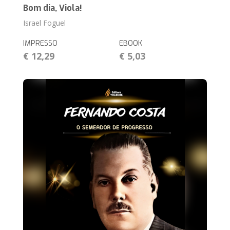
Bom dia, Viola!
Israel Foguel
IMPRESSO
EBOOK
€ 12,29
€ 5,03