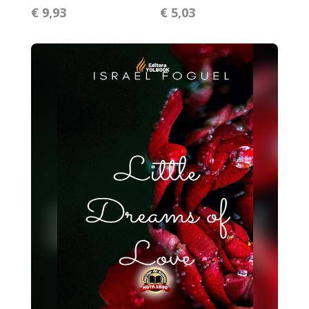
€ 9,93
€ 5,03