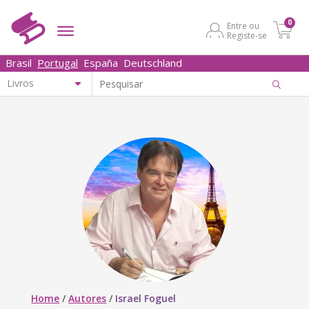
0
Entre ou
Registe-se
Brasil
Portugal
España
Deutschland
Home
/
Autores
/
Israel Foguel