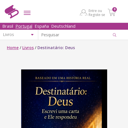
0
Entre ou
Registe-se
Brasil
Portugal
España
Deutschland
Home
/
Livros
/
Destinatário: Deus