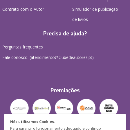
Contrato com o Autor
Simulador de publicação
de livros
Precisa de ajuda?
Perguntas frequentes
Fale conosco: (
atendimento@clubedeautores.pt
)
Premiações
Nós utilizamos Cookies.
Para garantir o funcionamento adequado e contínuo
Segurança