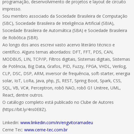
programação, desenvolvimento de projetos e layout de circuito
impresso.
Sou membro associado da Sociedade Brasileira de Computação
(SBC), Sociedade Brasileira de Inteligência Artificial (SBIA),
Sociedade Brasileira de Automática (SBA) e Sociedade Brasileira
de Robótica (SBR).
Ao longo dos anos escrevi vasto acervo literário técnico e
científico. Alguns temas abordados: DFT, FFT, PDS, CAN,
MODBUS, LIN, TCP/IP, Filtros digitais, Sistemas digitais, Sistemas
de Potência, Big Data, Grafos, PID, Fuzzy, FPGA, VHDL, Verilog,
CLP, DSC, DSP, ARM, inversor de frequência, soft-starter, energia
solar, IoT, LoRa, Java, php, JS, REST, Spring Boot, Spark, CSS,
SQL, VB, VC#, Perceptron, robô NAO, robô G1 Unitree, UML,
React, dentre outros.
O catálogo completo está publicado no Clube de Autores
(https://bit.ly/4ns0E8Z).
Linkedin:
www.linkedin.com/in/engvitoramadeu
Cerne Tec:
www.cerne-tec.com.br