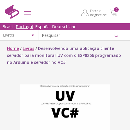
0
Entre ou
Registe-se
Brasil
Portugal
España
Deutschland
Home
/
Livros
/
Desenvolvendo uma aplicação cliente-
servidor para monitorar UV com o ESP8266 programado
no Arduino e servidor no VC#