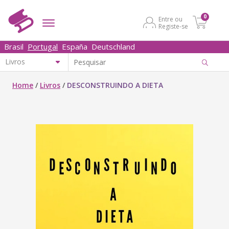
0
Entre ou
Registe-se
Brasil
Portugal
España
Deutschland
Home
/
Livros
/
DESCONSTRUINDO A DIETA