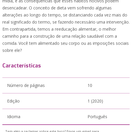
mídia, e as consequências que esses hábitos nocivos podem
desencadear. O conceito de dieta vem sofrendo algumas
alterações ao longo do tempo, se distanciando cada vez mais do
real significado do termo, se fazendo necessário uma intervenção.
Em contrapartida, temos a reeducação alimentar, o melhor
caminho para a construção de uma relação saudável com a
comida. Você tem alimentado seu corpo ou as imposições sociais
sobre ele?
Características
Número de páginas
10
Edição
1 (2020)
Idioma
Português
Tem algo a reclamar sobre este livro? Envie um email para