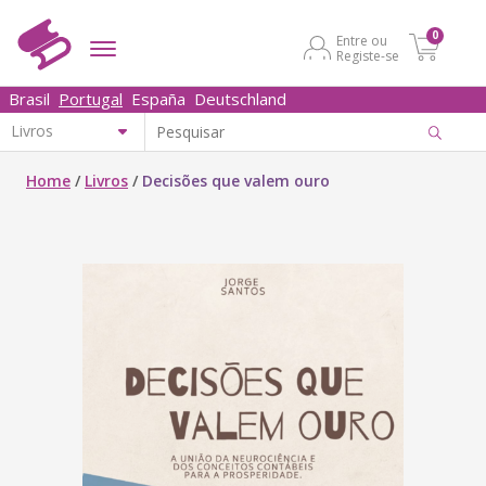
0
Entre ou
Registe-se
Brasil
Portugal
España
Deutschland
Home
/
Livros
/
Decisões que valem ouro