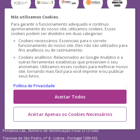
Nós utilizamos Cookies.
Para garantir o funcionamento adequado e contínuo
Segurança
aprimoramento do nosso site, utilizamos cookies. Esses
cookies podem ser divididos em duas categorias:
Cookies necessários: Essenciais para o correto
funcionamento do nosso site. Eles não são utilizados para
fins analíticos ou de rastreamento.
Cookies analíticos: Relacionados ao Google Analytics e a
outras ferramentas estatísticas que preservam o seu
Mídias Sociais
anonimato. Utilizamos esses cookies para melhorar nosso
site, tornando mais fácil para você imprimir e/ou publicar
seus livros.
Política de Privacidade
.
Aceitar Todos
Aceitar Apenas os Cookies Necessários
Pensática Lda., Número de Identificação Fiscal 517215560
Travessa de São Pedro, n° 8 - Lisboa - Portugal 1200-432