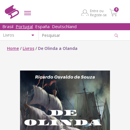
0
Entre ou
Registe-se
Brasil
Portugal
España
Deutschland
Home
/
Livros
/
De Olinda a Olanda