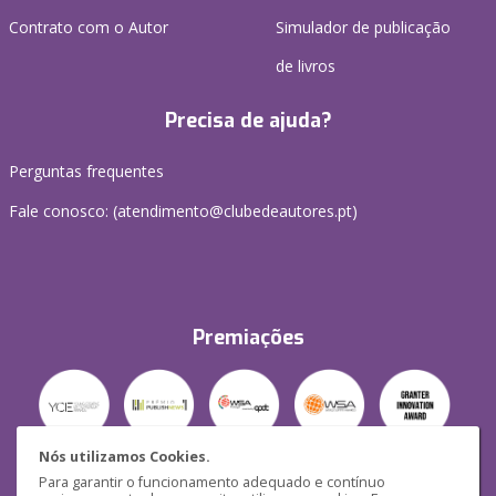
Contrato com o Autor
Simulador de publicação
de livros
Precisa de ajuda?
Perguntas frequentes
Fale conosco: (
atendimento@clubedeautores.pt
)
Premiações
Nós utilizamos Cookies.
Para garantir o funcionamento adequado e contínuo
Segurança