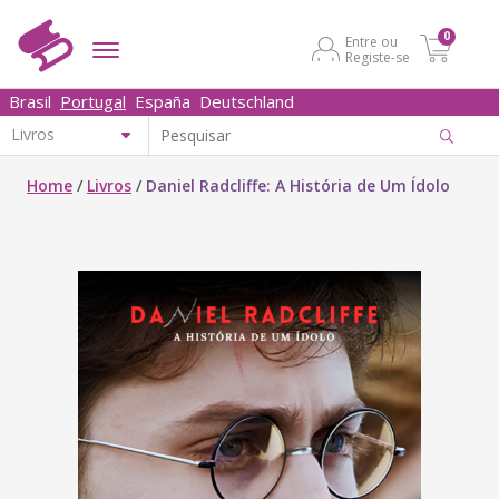
0
Entre ou
Registe-se
Brasil
Portugal
España
Deutschland
Home
/
Livros
/
Daniel Radcliffe: A História de Um Ídolo