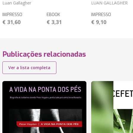
Luan Gallagher
LUAN GALLAGHER
IMPRESSO
EBOOK
IMPRESSO
€ 31,60
€ 3,31
€ 9,10
Publicações relacionadas
Ver a lista completa