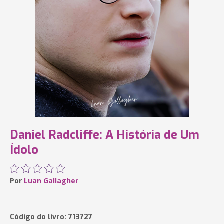
Daniel Radcliffe: A História de Um
Ídolo
Por
Luan Gallagher
Código do livro: 713727