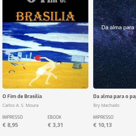
O Fim de Brasilia
Da alma para o pa
Carlos A. S. Moura
Bry Machado
IMPRESSO
EBOOK
IMPRESSO
€ 8,95
€ 3,31
€ 10,13