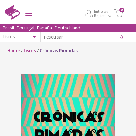
0
Entre ou
Registe-se
Brasil
Portugal
España
Deutschland
Home
/
Livros
/
Crônicas Rimadas