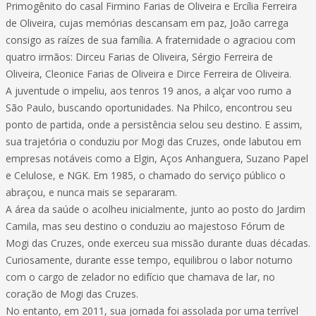
Primogênito do casal Firmino Farias de Oliveira e Ercília Ferreira
de Oliveira, cujas memórias descansam em paz, João carrega
consigo as raízes de sua família. A fraternidade o agraciou com
quatro irmãos: Dirceu Farias de Oliveira, Sérgio Ferreira de
Oliveira, Cleonice Farias de Oliveira e Dirce Ferreira de Oliveira.
A juventude o impeliu, aos tenros 19 anos, a alçar voo rumo a
São Paulo, buscando oportunidades. Na Philco, encontrou seu
ponto de partida, onde a persistência selou seu destino. E assim,
sua trajetória o conduziu por Mogi das Cruzes, onde labutou em
empresas notáveis como a Elgin, Aços Anhanguera, Suzano Papel
e Celulose, e NGK. Em 1985, o chamado do serviço público o
abraçou, e nunca mais se separaram.
A área da saúde o acolheu inicialmente, junto ao posto do Jardim
Camila, mas seu destino o conduziu ao majestoso Fórum de
Mogi das Cruzes, onde exerceu sua missão durante duas décadas.
Curiosamente, durante esse tempo, equilibrou o labor noturno
com o cargo de zelador no edifício que chamava de lar, no
coração de Mogi das Cruzes.
No entanto, em 2011, sua jornada foi assolada por uma terrível