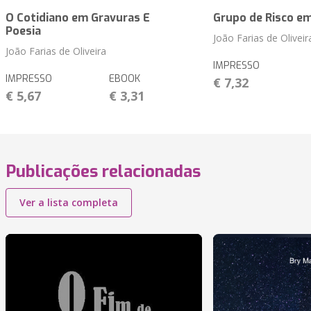
O Cotidiano em Gravuras E
Grupo de Risco e
Poesia
João Farias de Oliveir
João Farias de Oliveira
IMPRESSO
IMPRESSO
EBOOK
€ 7,32
€ 5,67
€ 3,31
Publicações relacionadas
Ver a lista completa