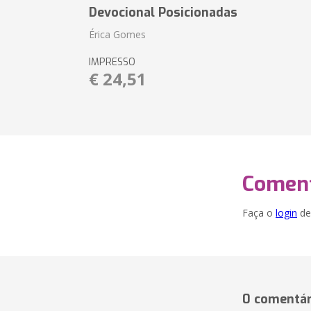
Devocional Posicionadas
Érica Gomes
IMPRESSO
€ 24,51
Coment
Faça o
login
dei
0 comentár