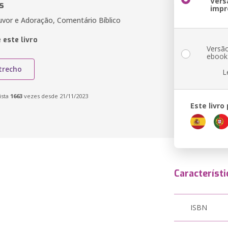
Vers
s
impr
uvor e Adoração, Comentário Bíblico
 este livro
Versã
ebook
trecho
L
ista
1663
vezes desde 21/11/2023
Este livro
Característi
ISBN