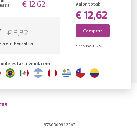
ão
€ 12,62
Valor total:
essa
€ 12,62
o
Comprar
€ 3,82
eia em Pensática
* Não inclui IVA.
 pode estar à venda em:
cas
9786500912265