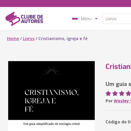
Menu
Home
/
Livros
/
Cristianismo, igreja e fé
Cristian
Um guia s
Por
Wesley 
Código do li