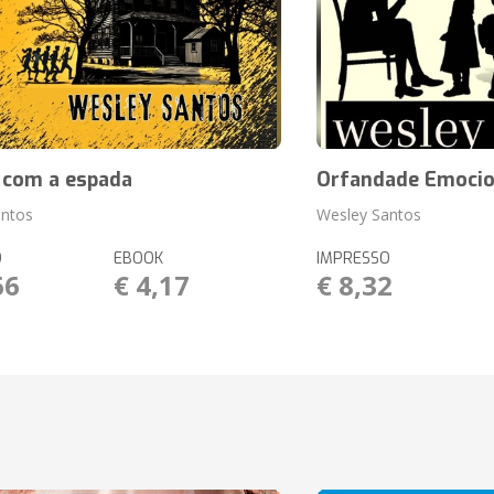
 com a espada
Orfandade Emocio
antos
Wesley Santos
O
EBOOK
IMPRESSO
66
€ 4,17
€ 8,32