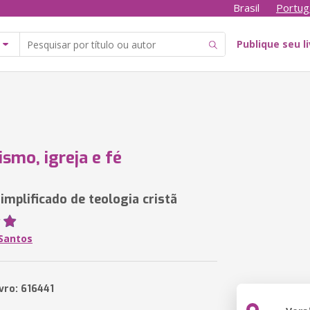
Brasil
Portug
Publique seu l
ismo, igreja e fé
implificado de teologia cristã
Santos
vro: 616441