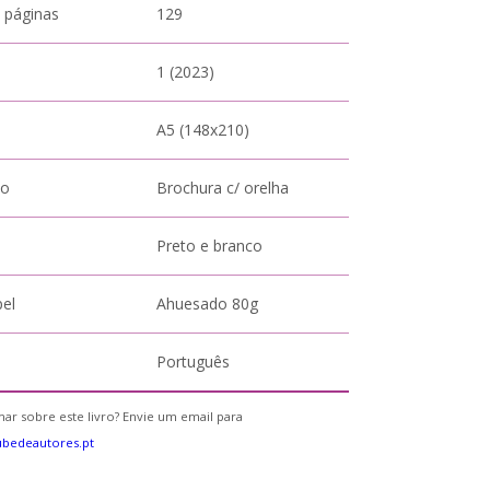
 páginas
129
1 (2023)
A5 (148x210)
to
Brochura c/ orelha
Preto e branco
pel
Ahuesado 80g
Português
ar sobre este livro? Envie um email para
bedeautores.pt