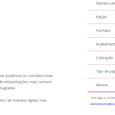
Número de
Edição
Formato
Acabamen
Coloração
Tipo de pa
 mas poderosa os conceitos mais
 de interpretações mais comuns
Idioma
 Sagradas.
Tem algo a reclam
ismo, de maneira rápida, mas
atendimento@clu
.