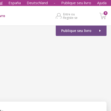
al
España
Deutschland
-
Publique seu livro
Ajuda
0
Entre ou
ivro
Registe-se
Publique seu livro