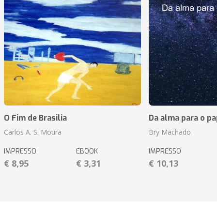
O Fim de Brasilia
Da alma para o pa
Carlos A. S. Moura
Bry Machado
IMPRESSO
EBOOK
IMPRESSO
€ 8,95
€ 3,31
€ 10,13