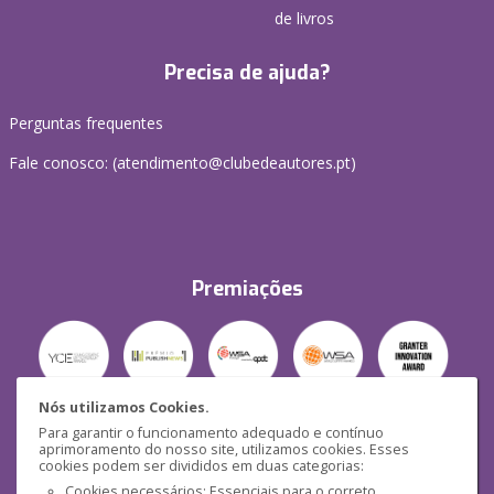
de livros
Precisa de ajuda?
Perguntas frequentes
Fale conosco: (
atendimento@clubedeautores.pt
)
Premiações
Nós utilizamos Cookies.
Para garantir o funcionamento adequado e contínuo
Segurança
aprimoramento do nosso site, utilizamos cookies. Esses
cookies podem ser divididos em duas categorias:
Cookies necessários: Essenciais para o correto