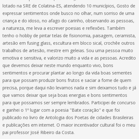
lotado na SRE de Colatina-ES, atendendo 10 municípios, Gosto de
expressar sentimentos onde busco no olhar, num sorriso de uma
criança e do idoso, no afago do carinho, observando as pessoas,
a natureza, me leva a escrever poesias e reflexões. Também
tenho o hobby de pintar telas de fisionomia, paisagem, ceramista,
artesão em fusing glass, escultura em bloco sical, crochêe outros
trabalhos de artesão, mestre em geleias. Sou uma pessoa muito
emotiva e sensitiva, e valorizo muito a vida e as pessoas. Acredito
que devemos deixar neste mundo enquanto vivo, bons
sentimentos e procurar plantar ao longo da vida boas sementes
para que possam produzir bons frutos e saciar a fome de quem
precisa, porque daqui não levamos nada e sim deixamos tudo e já
que vamos deixar que seja boas energias e bons sentimentos
para que possamos ser sempre lembrados. Participei de concurso
e ganhei o 1º lugar com a poesia "Bate coração" e que foi
publicado no livro de Antologia dos Poetas de cidades Brasileiras
e publicações em internet. O maior incentivador cultural foi o meu
pai professor José Ribeiro da Costa.