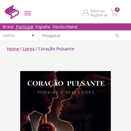
0
Entre ou
Registe-se
Brasil
Portugal
España
Deutschland
Home
/
Livros
/
Coração Pulsante