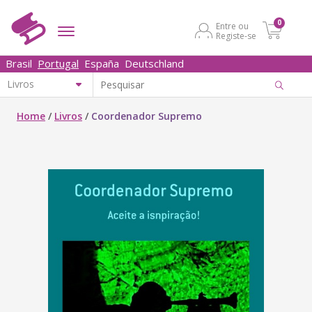
0
Entre ou
Registe-se
Brasil
Portugal
España
Deutschland
Home
/
Livros
/
Coordenador Supremo