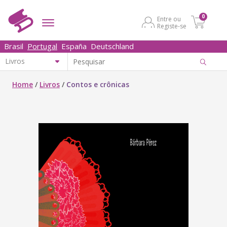
0
Entre ou
Registe-se
Brasil
Portugal
España
Deutschland
Home
/
Livros
/
Contos e crônicas