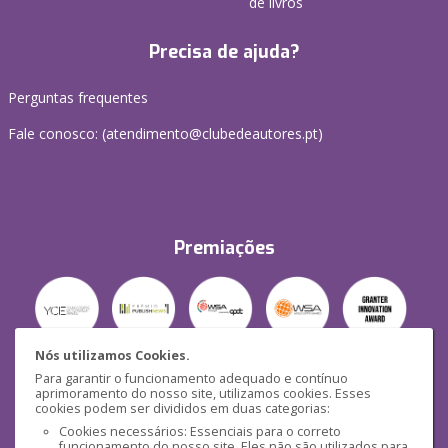
de livros
Precisa de ajuda?
Perguntas frequentes
Fale conosco: (
atendimento@clubedeautores.pt
)
Premiações
Nós utilizamos Cookies.
Para garantir o funcionamento adequado e contínuo
Segurança
aprimoramento do nosso site, utilizamos cookies. Esses
cookies podem ser divididos em duas categorias:
Cookies necessários: Essenciais para o correto
funcionamento do nosso site. Eles não são utilizados para