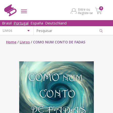
0
Entre ou
Registe-se
Brasil
Portugal
España
Deutschland
Home
/
Livros
/
COMO NUM CONTO DE FADAS