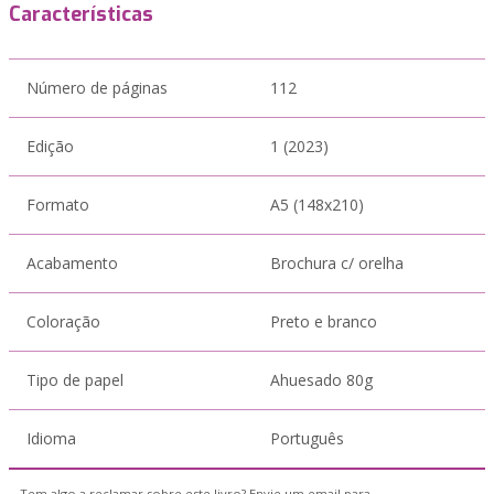
Características
Número de páginas
112
Edição
1 (2023)
Formato
A5 (148x210)
Acabamento
Brochura c/ orelha
Coloração
Preto e branco
Tipo de papel
Ahuesado 80g
Idioma
Português
Tem algo a reclamar sobre este livro? Envie um email para