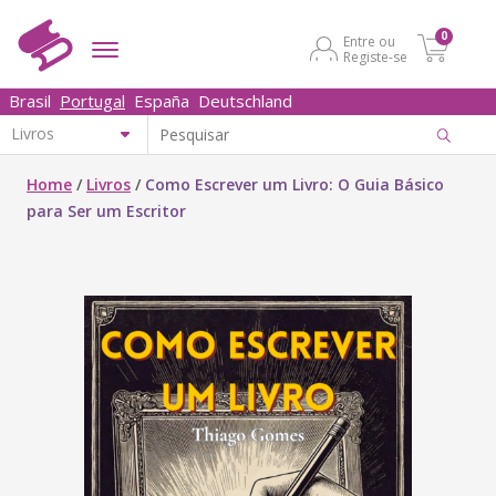
0
Entre ou
Registe-se
Brasil
Portugal
España
Deutschland
Home
/
Livros
/
Como Escrever um Livro: O Guia Básico
para Ser um Escritor