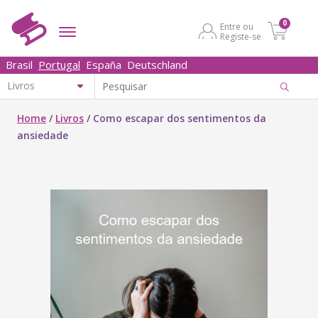
0
Entre ou
Registe-se
Brasil
Portugal
España
Deutschland
Home
/
Livros
/
Como escapar dos sentimentos da
ansiedade