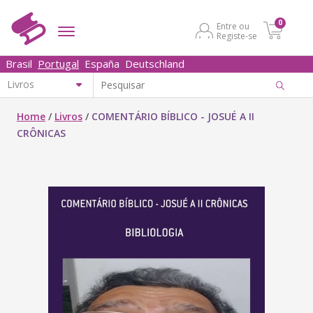
0
Entre ou
Registe-se
Brasil
Portugal
España
Deutschland
Home
/
Livros
/
COMENTÁRIO BÍBLICO - JOSUÉ A II
CRÔNICAS