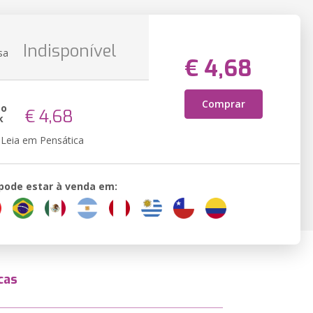
Indisponível
sa
€ 4,68
Comprar
ão
€ 4,68
k
Leia em Pensática
 pode estar à venda em:
cas