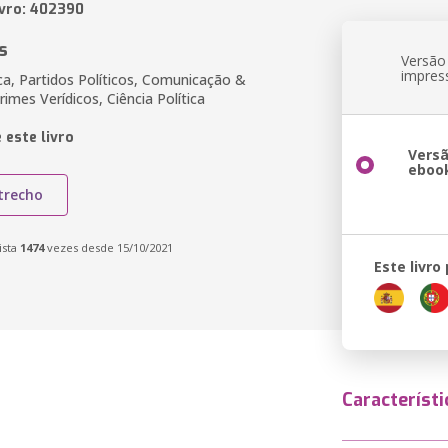
ivro: 402390
s
Versão
impres
ica, Partidos Políticos, Comunicação &
rimes Verídicos, Ciência Política
 este livro
Vers
eboo
trecho
ista
1474
vezes desde 15/10/2021
Este livro
Característi