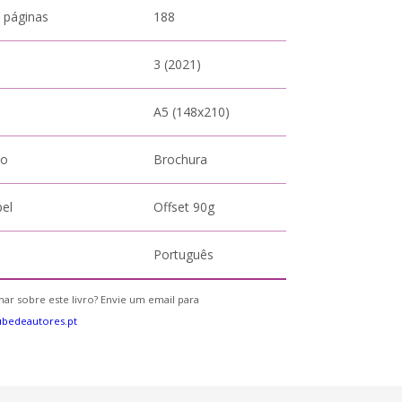
 páginas
188
3 (2021)
A5 (148x210)
to
Brochura
pel
Offset 90g
Português
ar sobre este livro? Envie um email para
bedeautores.pt