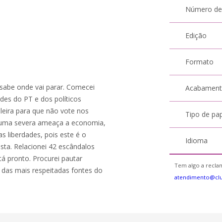
Número de
Edição
Formato
 sabe onde vai parar. Comecei
Acabamen
des do PT e dos políticos
ileira para que não vote nos
Tipo de pa
 é uma severa ameaça a economia,
as liberdades, pois este é o
Idioma
sta. Relacionei 42 escândalos
á pronto. Procurei pautar
Tem algo a reclam
das mais respeitadas fontes do
atendimento@clu