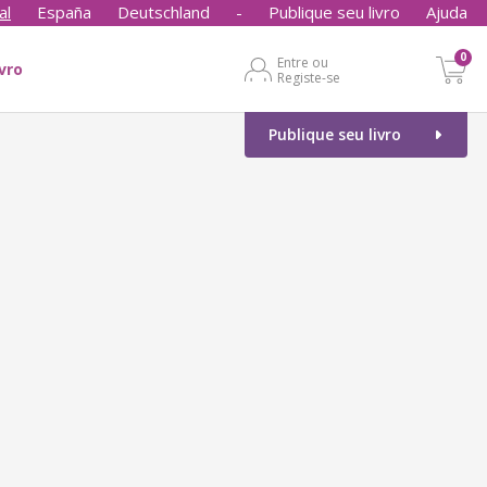
al
España
Deutschland
-
Publique seu livro
Ajuda
0
Entre ou
ivro
Registe-se
Publique seu livro