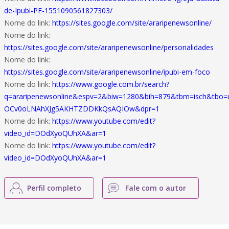
de-Ipubi-PE-1551090561827303/
Nome do link:
https://sites.google.com/site/araripenewsonline/
Nome do link:
https://sites.google.com/site/araripenewsonline/personalidades
Nome do link:
https://sites.google.com/site/araripenewsonline/ipubi-em-foco
Nome do link:
https://www.google.com.br/search?
q=araripenewsonline&espv=2&biw=1280&bih=879&tbm=isch&tbo
OCv0oLNAhXJg5AKHTZDDKkQsAQIOw&dpr=1
Nome do link:
https://www.youtube.com/edit?
video_id=DOdXyoQUhXA&ar=1
Nome do link:
https://www.youtube.com/edit?
video_id=DOdXyoQUhXA&ar=1
Perfil completo
Fale com o autor