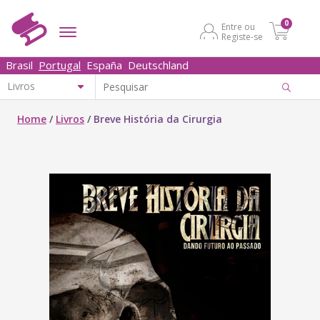
0
Entre ou
Registe-se
Brasil
Portugal
España
Deutschland
Home
/
Livros
/
Breve História da Cirurgia